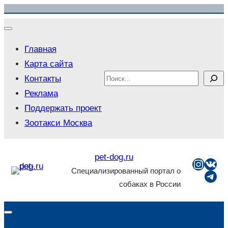
Перейти
к
содержимому
Главная
Карта сайта
Search
Контакты
Реклама
Поддержать проект
Зоотакси Москва
pet-dog.ru
Insta
ВКо
Специализированный портал о
Tel
собаках в России