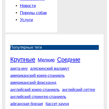
Новости
Породы собак
Услуги
Популярные теги
Крупные
Средние
Мелкие
акита-ину
аляскинский маламут
американский кокер-спаниель
американский фоксхаунд
английский кокер-спаниель
английский сеттер
английский спрингер-спаниель
афганская борзая
бассет хаунд