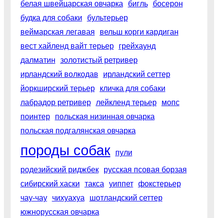
белая швейцарская овчарка
бигль
босерон
будка для собаки
бультерьер
веймарская легавая
вельш корги кардиган
вест хайленд вайт терьер
грейхаунд
далматин
золотистый ретривер
ирландский волкодав
ирландский сеттер
йоркширский терьер
кличка для собаки
лабрадор ретривер
лейкленд терьер
мопс
поинтер
польская низинная овчарка
польская подгалянская овчарка
породы собак
пули
родезийский риджбек
русская псовая борзая
сибирский хаски
такса
уиппет
фокстерьер
чау-чау
чихуахуа
шотландский сеттер
южнорусская овчарка