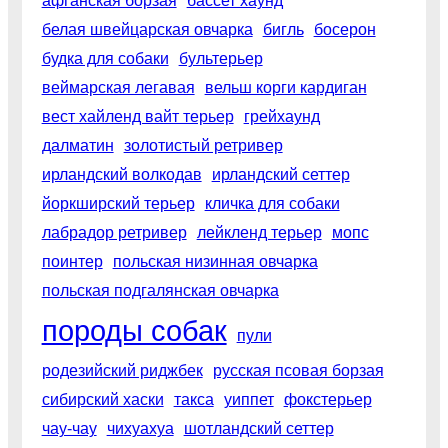
афганская борзая
бассет хаунд
белая швейцарская овчарка
бигль
босерон
будка для собаки
бультерьер
веймарская легавая
вельш корги кардиган
вест хайленд вайт терьер
грейхаунд
далматин
золотистый ретривер
ирландский волкодав
ирландский сеттер
йоркширский терьер
кличка для собаки
лабрадор ретривер
лейкленд терьер
мопс
поинтер
польская низинная овчарка
польская подгалянская овчарка
породы собак
пули
родезийский риджбек
русская псовая борзая
сибирский хаски
такса
уиппет
фокстерьер
чау-чау
чихуахуа
шотландский сеттер