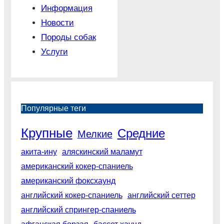
Информация
Новости
Породы собак
Услуги
Популярные теги
Крупные
Средние
Мелкие
акита-ину
аляскинский маламут
американский кокер-спаниель
американский фоксхаунд
английский кокер-спаниель
английский сеттер
английский спрингер-спаниель