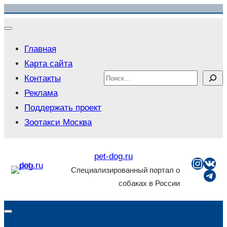
Перейти
к
содержимому
Главная
Карта сайта
Search
Контакты
Реклама
Поддержать проект
Зоотакси Москва
pet-dog.ru
Insta
ВКо
Специализированный портал о
Tel
собаках в России