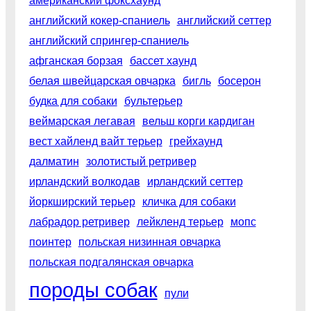
американский фоксхаунд
английский кокер-спаниель
английский сеттер
английский спрингер-спаниель
афганская борзая
бассет хаунд
белая швейцарская овчарка
бигль
босерон
будка для собаки
бультерьер
веймарская легавая
вельш корги кардиган
вест хайленд вайт терьер
грейхаунд
далматин
золотистый ретривер
ирландский волкодав
ирландский сеттер
йоркширский терьер
кличка для собаки
лабрадор ретривер
лейкленд терьер
мопс
поинтер
польская низинная овчарка
польская подгалянская овчарка
породы собак
пули