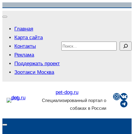
Перейти
к
содержимому
Главная
Карта сайта
Search
Контакты
Реклама
Поддержать проект
Зоотакси Москва
pet-dog.ru
Insta
ВКо
Специализированный портал о
Tel
собаках в России