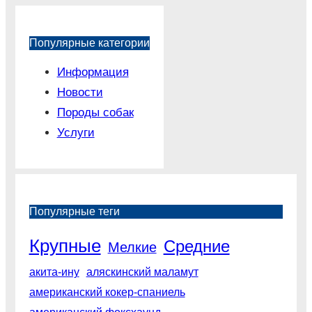
Популярные категории
Информация
Новости
Породы собак
Услуги
Популярные теги
Крупные
Средние
Мелкие
акита-ину
аляскинский маламут
американский кокер-спаниель