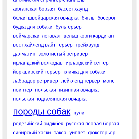
афганская борзая
бассет хаунд
белая швейцарская овчарка
бигль
босерон
будка для собаки
бультерьер
веймарская легавая
вельш корги кардиган
вест хайленд вайт терьер
грейхаунд
далматин
золотистый ретривер
ирландский волкодав
ирландский сеттер
йоркширский терьер
кличка для собаки
лабрадор ретривер
лейкленд терьер
мопс
поинтер
польская низинная овчарка
польская подгалянская овчарка
породы собак
пули
родезийский риджбек
русская псовая борзая
сибирский хаски
такса
уиппет
фокстерьер