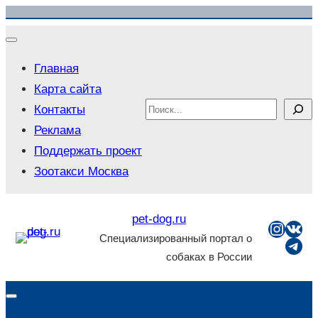
Перейти
к
содержимому
Главная
Карта сайта
Search
Контакты
Реклама
Поддержать проект
Зоотакси Москва
pet-dog.ru
Insta
ВКо
Специализированный портал о
Tel
собаках в России