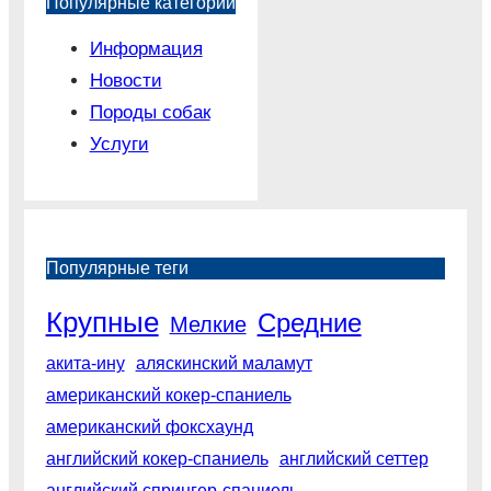
Популярные категории
Информация
Новости
Породы собак
Услуги
Популярные теги
Крупные
Средние
Мелкие
акита-ину
аляскинский маламут
американский кокер-спаниель
американский фоксхаунд
английский кокер-спаниель
английский сеттер
английский спрингер-спаниель