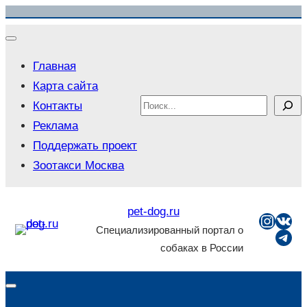
Перейти
к
содержимому
Главная
Карта сайта
Search
Контакты
Реклама
Поддержать проект
Зоотакси Москва
pet-dog.ru
Insta
ВКо
Специализированный портал о
Tel
собаках в России