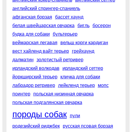
английский спрингер-спаниель
афганская борзая
бассет хаунд
белая швейцарская овчарка
бигль
босерон
будка для собаки
бультерьер
веймарская легавая
вельш корги кардиган
вест хайленд вайт терьер
грейхаунд
далматин
золотистый ретривер
ирландский волкодав
ирландский сеттер
йоркширский терьер
кличка для собаки
лабрадор ретривер
лейкленд терьер
мопс
поинтер
польская низинная овчарка
польская подгалянская овчарка
породы собак
пули
родезийский риджбек
русская псовая борзая