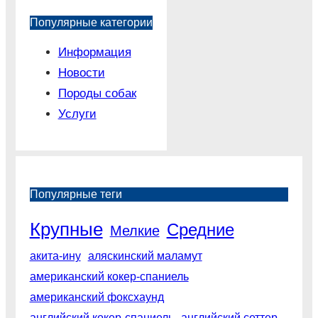
Популярные категории
Информация
Новости
Породы собак
Услуги
Популярные теги
Крупные
Средние
Мелкие
акита-ину
аляскинский маламут
американский кокер-спаниель
американский фоксхаунд
английский кокер-спаниель
английский сеттер