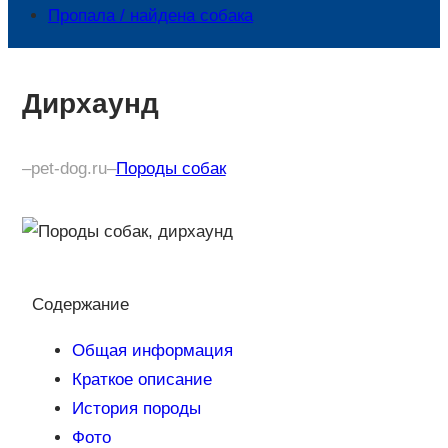
Пропала / найдена собака
Дирхаунд
–
pet-dog.ru
–
Породы собак
Содержание
Общая информация
Краткое описание
История породы
Фото