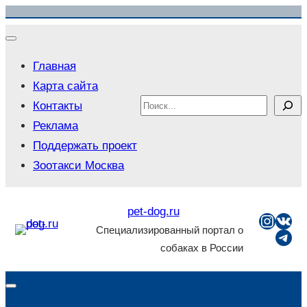
Перейти
к
содержимому
Главная
Карта сайта
Search
Контакты
Реклама
Поддержать проект
Зоотакси Москва
pet-dog.ru
Insta
ВКо
Специализированный портал о
Tel
собаках в России