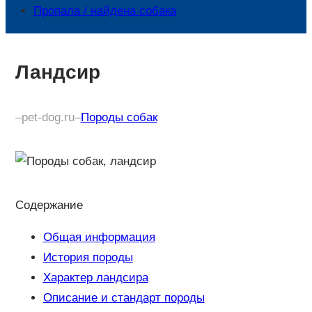
Пропала / найдена собака
Ландсир
–
pet-dog.ru
–
Породы собак
Содержание
Общая информация
История породы
Характер ландсира
Описание и стандарт породы