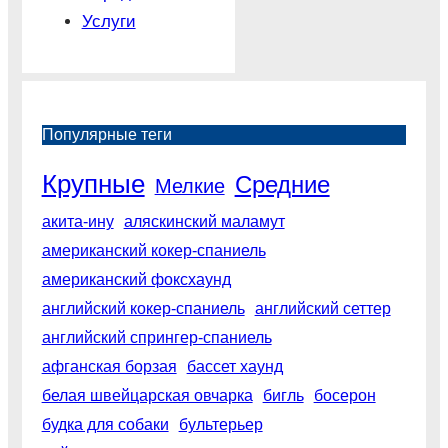
Услуги
Популярные теги
Крупные
Средние
Мелкие
акита-ину
аляскинский маламут
американский кокер-спаниель
американский фоксхаунд
английский кокер-спаниель
английский сеттер
английский спрингер-спаниель
афганская борзая
бассет хаунд
белая швейцарская овчарка
бигль
босерон
будка для собаки
бультерьер