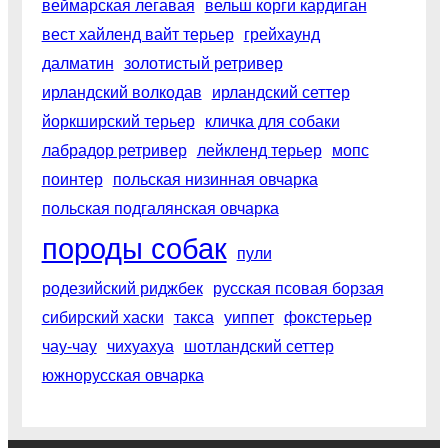
веймарская легавая
вельш корги кардиган
вест хайленд вайт терьер
грейхаунд
далматин
золотистый ретривер
ирландский волкодав
ирландский сеттер
йоркширский терьер
кличка для собаки
лабрадор ретривер
лейкленд терьер
мопс
поинтер
польская низинная овчарка
польская подгалянская овчарка
породы собак
пули
родезийский риджбек
русская псовая борзая
сибирский хаски
такса
уиппет
фокстерьер
чау-чау
чихуахуа
шотландский сеттер
южнорусская овчарка