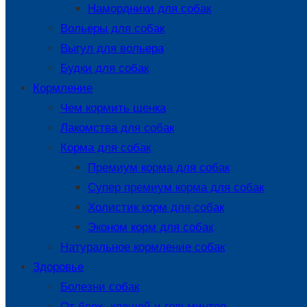
Намордники для собак
Вольеры для собак
Выгул для вольера
Будки для собак
Кормление
Чем кормить щенка
Лакомства для собак
Корма для собак
Премиум корма для собак
Супер премиум корма для собак
Холистик корм для собак
Эконом корм для собак
Натуральное кормление собак
Здоровье
Болезни собак
От блох, клещей и гельминтов