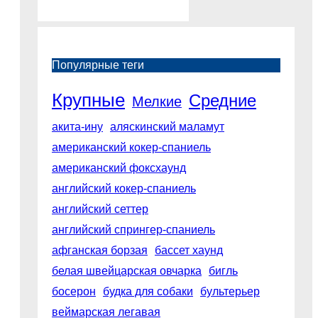
Популярные теги
Крупные
Средние
Мелкие
акита-ину
аляскинский маламут
американский кокер-спаниель
американский фоксхаунд
английский кокер-спаниель
английский сеттер
английский спрингер-спаниель
афганская борзая
бассет хаунд
белая швейцарская овчарка
бигль
босерон
будка для собаки
бультерьер
веймарская легавая