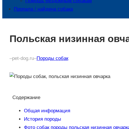
Помощь бездомным собакам
Пропала / найдена собака
Польская низинная овч
–
pet-dog.ru
–
Породы собак
Содержание
Общая информация
История породы
Фото собак породы польская низинная овчарк