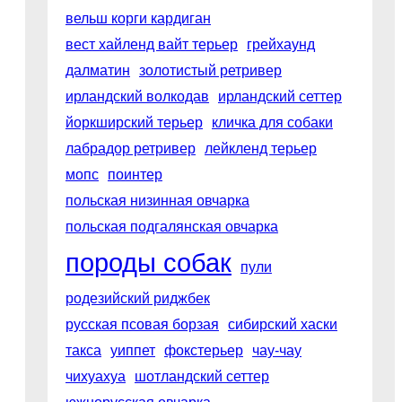
вельш корги кардиган
вест хайленд вайт терьер
грейхаунд
далматин
золотистый ретривер
ирландский волкодав
ирландский сеттер
йоркширский терьер
кличка для собаки
лабрадор ретривер
лейкленд терьер
мопс
поинтер
польская низинная овчарка
польская подгалянская овчарка
породы собак
пули
родезийский риджбек
русская псовая борзая
сибирский хаски
такса
уиппет
фокстерьер
чау-чау
чихуахуа
шотландский сеттер