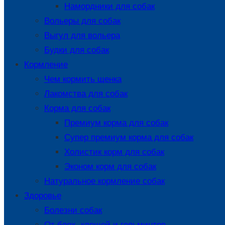
Намордники для собак
Вольеры для собак
Выгул для вольера
Будки для собак
Кормление
Чем кормить щенка
Лакомства для собак
Корма для собак
Премиум корма для собак
Супер премиум корма для собак
Холистик корм для собак
Эконом корм для собак
Натуральное кормление собак
Здоровье
Болезни собак
От блох, клещей и гельминтов