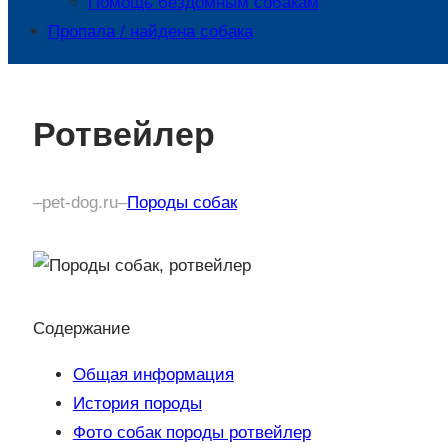
Помощь бездомным собакам
Пропала / найдена собака
Ротвейлер
–
pet-dog.ru
–
Породы собак
Содержание
Общая информация
История породы
Фото собак породы ротвейлер