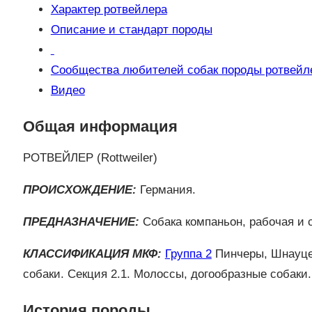
Характер ротвейлера
Описание и стандарт породы
Сообщества любителей собак породы ротвейл
Видео
Общая информация
РОТВЕЙЛЕР (Rottweiler)
ПРОИСХОЖДЕНИЕ:
Германия.
ПРЕДНАЗНАЧЕНИЕ:
Собака компаньон, рабочая и
КЛАССИФИКАЦИЯ МКФ:
Группа 2
Пинчеры, Шнауце
собаки. Секция 2.1. Молоссы, догообразные собаки
История породы