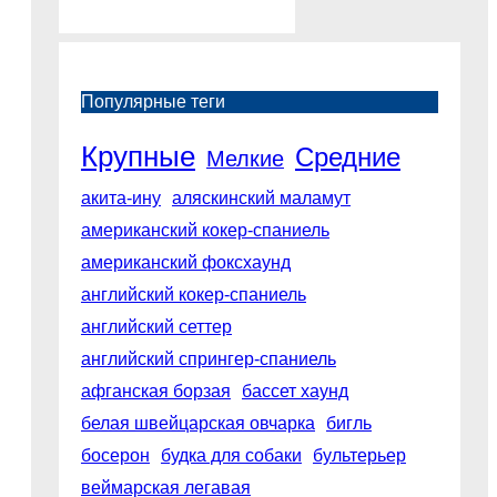
Популярные теги
Крупные
Средние
Мелкие
акита-ину
аляскинский маламут
американский кокер-спаниель
американский фоксхаунд
английский кокер-спаниель
английский сеттер
английский спрингер-спаниель
афганская борзая
бассет хаунд
белая швейцарская овчарка
бигль
босерон
будка для собаки
бультерьер
веймарская легавая