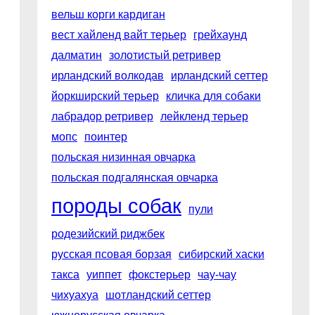
вельш корги кардиган
вест хайленд вайт терьер
грейхаунд
далматин
золотистый ретривер
ирландский волкодав
ирландский сеттер
йоркширский терьер
кличка для собаки
лабрадор ретривер
лейкленд терьер
мопс
поинтер
польская низинная овчарка
польская подгалянская овчарка
породы собак
пули
родезийский риджбек
русская псовая борзая
сибирский хаски
такса
уиппет
фокстерьер
чау-чау
чихуахуа
шотландский сеттер